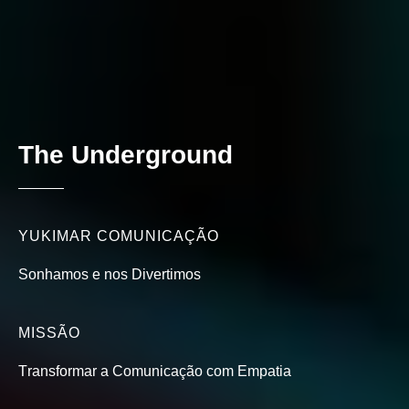
T
h
e
U
n
d
e
r
g
r
o
u
n
d
YUKIMAR
COMUNICAÇÃO
Sonhamos
e
nos
Divertimos
MISSÃO
Transformar
a
Comunicação
com
Empatia