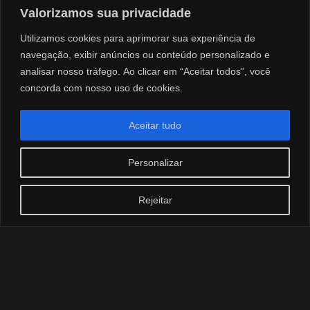
Valorizamos sua privacidade
Utilizamos cookies para aprimorar sua experiência de
navegação, exibir anúncios ou conteúdo personalizado e
analisar nosso tráfego. Ao clicar em “Aceitar todos”, você
concorda com nosso uso de cookies.
Aceitar tudo
Personalizar
Rejeitar
F
o
t
o
g
r
a
f
i
a
e
V
í
d
e
o